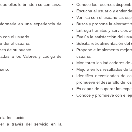
que ellos le brinden su confianza
Conoce los recursos disponibl
Escucha al usuario y entiend
Verifica con el usuario las es
sformarla en una experiencia de
Busca y propone la alternativ
Entrega trámites y servicios 
to con el usuario.
Evalúa la satisfacción del usu
nder al usuario.
Solicita retroalimentación del 
nes de su puesto.
Propone e implementa mejoras 
gadas a los Valores y código de
usuario.
Monitorea los indicadores de c
ario.
Mejora en los resultados de la
Identifica necesidades de ca
promueve el desarrollo de lo
Es capaz de superar las expec
Conoce y promueve con el ejemp
la Institución.
er a través del servicio en la