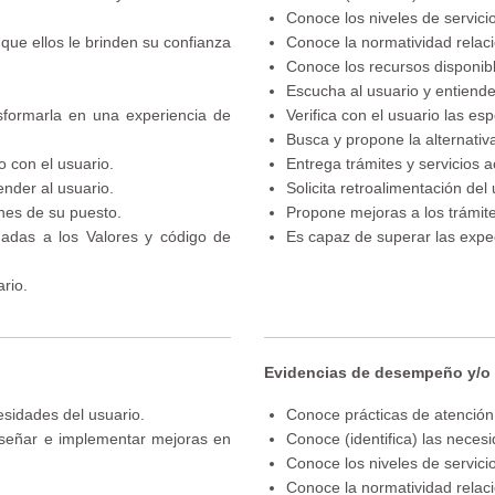
Conoce los niveles de servici
que ellos le brinden su confianza
Conoce la normatividad relac
Conoce los recursos disponibl
Escucha al usuario y entiend
sformarla en una experiencia de
Verifica con el usuario las es
Busca y propone la alternativ
to con el usuario.
Entrega trámites y servicios 
nder al usuario.
Solicita retroalimentación del 
nes de su puesto.
Propone mejoras a los trámite
gadas a los Valores y código de
Es capaz de superar las expec
rio.
Evidencias de desempeño y/o
esidades del usuario.
Conoce prácticas de atención 
diseñar e implementar mejoras en
Conoce (identifica) las neces
Conoce los niveles de servici
Conoce la normatividad relac