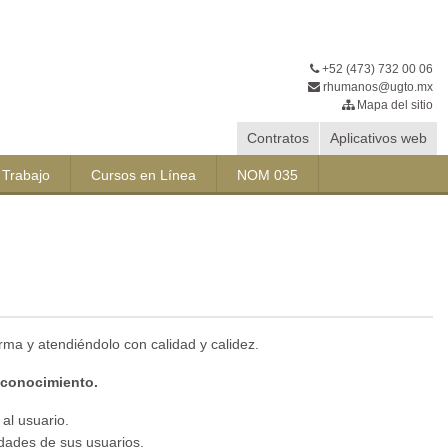
+52 (473) 732 00 06
rhumanos@ugto.mx
Mapa del sitio
Contratos
Aplicativos web
 Trabajo
Cursos en Línea
NOM 035
rma y atendiéndolo con calidad y calidez.
 conocimiento.
al usuario.
idades de sus usuarios.